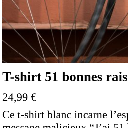
T-shirt 51 bonnes rai
24,99
€
Ce t-shirt blanc incarne l’e
message malicieux “J’ai 51 