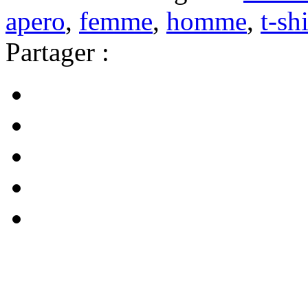
apero
,
femme
,
homme
,
t-shi
Partager :