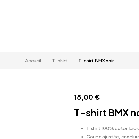
Accueil
T-shirt
T-shirt BMX noir
18,00
€
T-shirt BMX n
T shirt 100% coton bio
Coupe ajustée, encolur