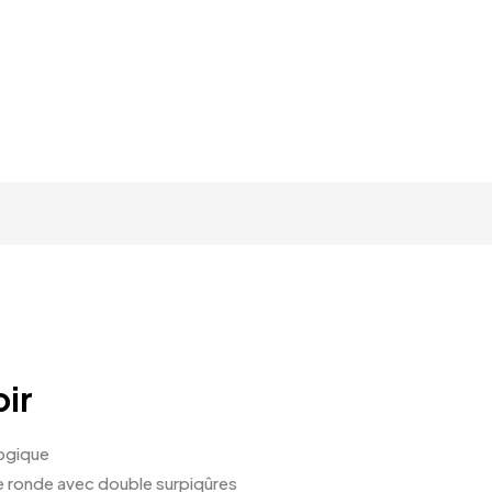
oir
logique
e ronde avec double surpiqûres